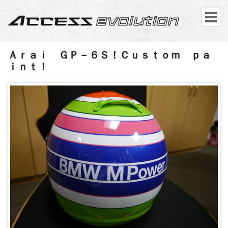
Ａｒａｉ ＧＰ－６Ｓ！Ｃｕｓｔｏｍ ｐａ
ｉｎｔ！