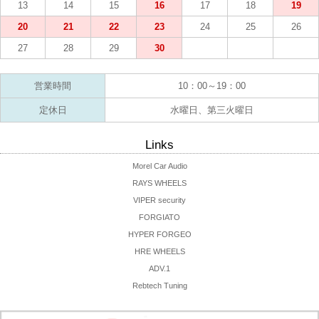
13
14
15
16
17
18
19
20
21
22
23
24
25
26
27
28
29
30
営業時間
10：00～19：00
定休日
水曜日、第三火曜日
Links
Morel Car Audio
RAYS WHEELS
VIPER security
FORGIATO
HYPER FORGEO
HRE WHEELS
ADV.1
Rebtech Tuning