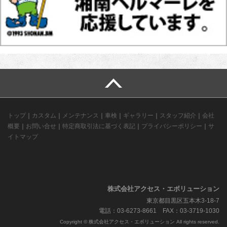
トップ
｜
カスタム
｜
メンテナンス
｜
車検
｜
ギャラリー
｜
スタッフ紹介
｜
会社
概要
｜
お問い合せ
｜
特定商取引法に基づく表記
｜
プライバシーポリシー
｜
サ
イトマップ
株式会社アクセス・エボリューション
東京都目黒区五本木3-18-7
電話：03-6273-8661 FAX：03-3719-1030
Copyright © 株式会社アクセス・エボリューション All rights reserved.