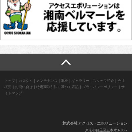
トップ
｜
カスタム
｜
メンテナンス
｜
車検
｜
ギャラリー
｜
スタッフ紹介
｜
会社
概要
｜
お問い合せ
｜
特定商取引法に基づく表記
｜
プライバシーポリシー
｜
サ
イトマップ
株式会社アクセス・エボリューション
東京都目黒区五本木3-18-7