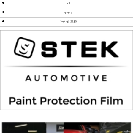
X1
event
その他 車種