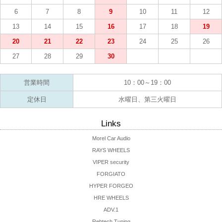
6
7
8
9
10
11
12
13
14
15
16
17
18
19
20
21
22
23
24
25
26
27
28
29
30
営業時間
10：00～19：00
定休日
水曜日、第三火曜日
Links
Morel Car Audio
RAYS WHEELS
VIPER security
FORGIATO
HYPER FORGEO
HRE WHEELS
ADV.1
Rebtech Tuning