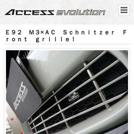
Ｅ９２ Ｍ３×ＡＣ Ｓｃｈｎｉｔｚｅｒ Ｆ
ｒｏｎｔ ｇｒｉｌｌｅ！