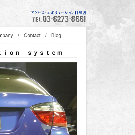
mpany
/
Contact
/
Blog
ｔｉｏｎ ｓｙｓｔｅｍ