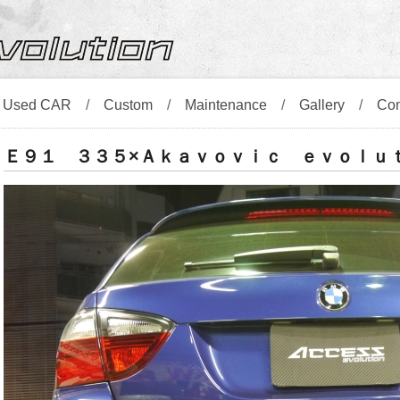
/
Used CAR
/
Custom
/
Maintenance
/
Gallery
/
Co
Ｅ９１ ３３５×Ａｋａｖｏｖｉｃ ｅｖｏｌｕ