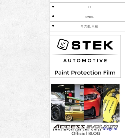
X1
event
その他 車種