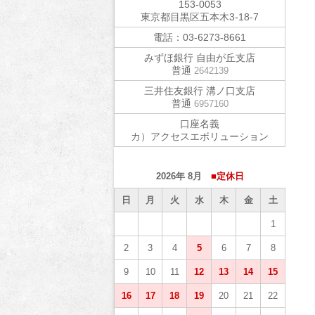
153-0053
東京都目黒区五本木3-18-7
電話：
03-6273-8661
みずほ銀行 自由が丘支店
普通
2642139
三井住友銀行 溝ノ口支店
普通
6957160
口座名義
カ）アクセスエボリューション
2026年 8月
■定休日
日
月
火
水
木
金
土
1
2
3
4
5
6
7
8
9
10
11
12
13
14
15
16
17
18
19
20
21
22