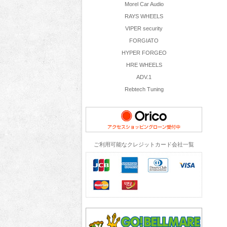
Morel Car Audio
RAYS WHEELS
VIPER security
FORGIATO
HYPER FORGEO
HRE WHEELS
ADV.1
Rebtech Tuning
ご利用可能なクレジットカード会社一覧