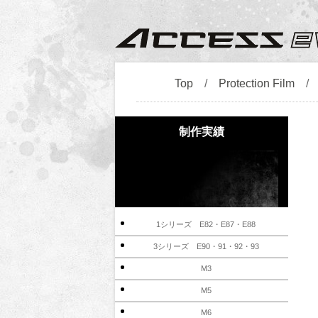
Top
/
Protection Film
制作実績
1シリーズ E82・E87・E88
3シリーズ E90・91・92・93
M3
M5
M6