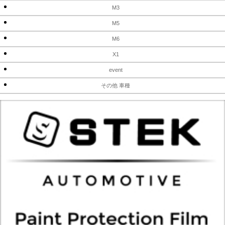
M3
M5
M6
X1
event
その他 車種