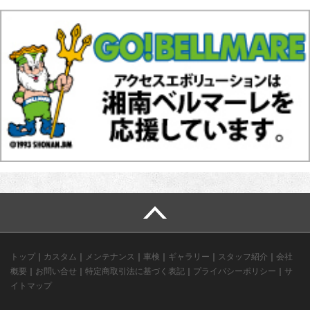
トップ
｜
カスタム
｜
メンテナンス
｜
車検
｜
ギャラリー
｜
スタッフ紹介
｜
会社
概要
｜
お問い合せ
｜
特定商取引法に基づく表記
｜
プライバシーポリシー
｜
サ
イトマップ