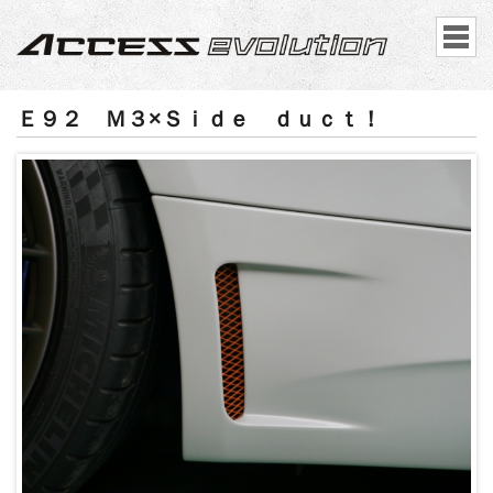
Ｅ９２ Ｍ３×Ｓｉｄｅ ｄｕｃｔ！