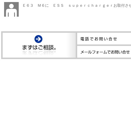
Ｅ６３ Ｍ６に ＥＳＳ ｓｕｐｅｒｃｈａｒｇｅｒお取付さ