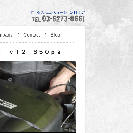
mpany
/
Contact
/
Blog
ｒ ｖｔ２ ６５０ｐｓ