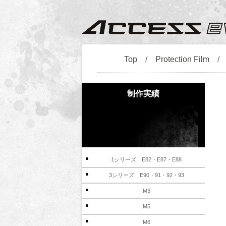
Top
/
Protection Film
制作実績
1シリーズ E82・E87・E88
3シリーズ E90・91・92・93
M3
M5
M6