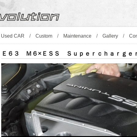
/
Used CAR
/
Custom
/
Maintenance
/
Gallery
/
Co
Ｅ６３ Ｍ６×ＥＳＳ Ｓｕｐｅｒｃｈａｒｇｅ