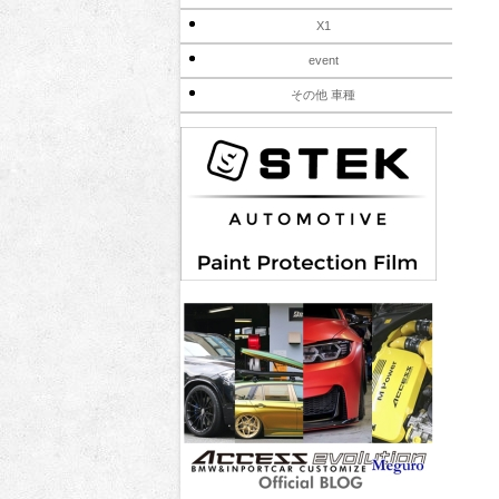
X1
event
その他 車種