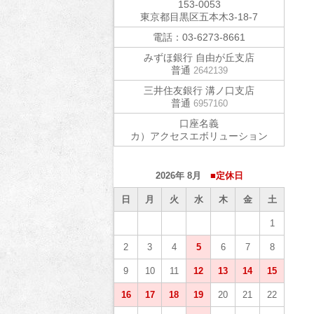
153-0053
東京都目黒区五本木3-18-7
電話：
03-6273-8661
みずほ銀行 自由が丘支店
普通
2642139
三井住友銀行 溝ノ口支店
普通
6957160
口座名義
カ）アクセスエボリューション
2026年 8月
■定休日
日
月
火
水
木
金
土
1
2
3
4
5
6
7
8
9
10
11
12
13
14
15
16
17
18
19
20
21
22