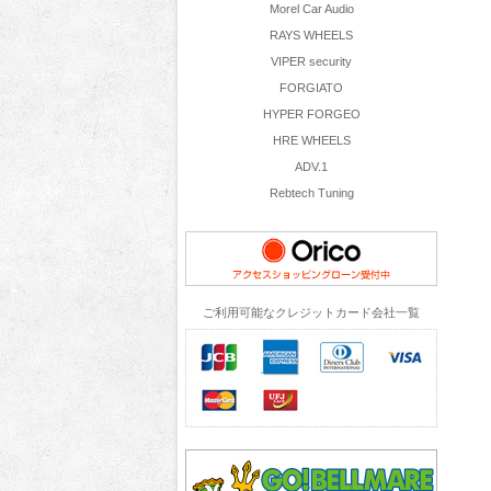
Morel Car Audio
RAYS WHEELS
VIPER security
FORGIATO
HYPER FORGEO
HRE WHEELS
ADV.1
Rebtech Tuning
ご利用可能なクレジットカード会社一覧