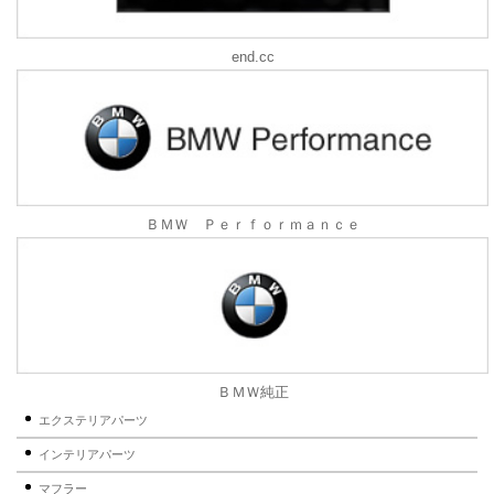
end.cc
ＢＭＷ Ｐｅｒｆｏｒｍａｎｃｅ
ＢＭＷ純正
エクステリアパーツ
インテリアパーツ
マフラー