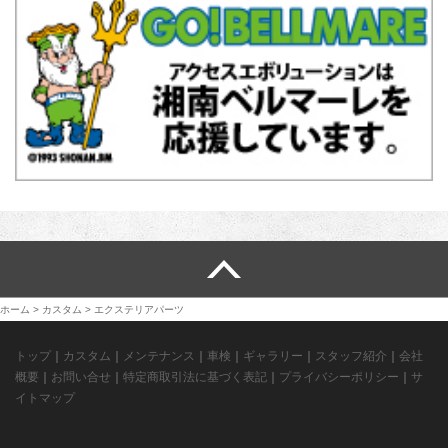
ホーム
>
カスタム
> エクステリアパーツ
トップ
｜
カスタム
｜
メンテナンス
｜
車検
｜
ギャラリー
｜
スタッフ紹介
｜
会社
概要
｜
お問い合せ
｜
特定商取引法に基づく表記
｜
プライバシーポリシー
｜
サ
イトマップ