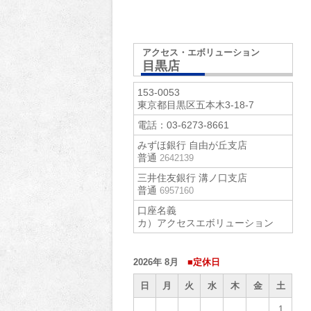
アクセス・エボリューション
目黒店
153-0053
東京都目黒区五本木3-18-7
電話：
03-6273-8661
みずほ銀行 自由が丘支店
普通
2642139
三井住友銀行 溝ノ口支店
普通
6957160
口座名義
カ）アクセスエボリューション
2026年 8月
■定休日
日
月
火
水
木
金
土
1